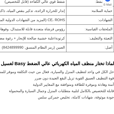
قوة الشفط:
شفط قوي عالي الكفاءة (قابل للتخصيص)
E-Mail
حماية السلامة:
إنذار للحرارة الزائدة، تذكير بنقص المياه، ذا
الشهادات:
CE، ROHS (المزيد من الشهادات الدولية المتاحة)
الملحقات القياسية:
رؤوس فرشاة متعددة قابلة للاستبدال، وفوها
التعبئة والتغليف:
كرتونة/علبة خشبية صالحة للإبحار + رغوة مضا
أصل:
الصين (رمز النظام المنسق: 8424899990)
لماذا تختار منظف المياه الكهربائي عالي الضغط Basy لغسيل السيارات
حل الكل في واحد لتنظيف المنزل والسيارة، فعال من حيث التكلفة وموفر للم
قوة التنظيف العميق القوية تزيل البقع العنيدة دون ضرر
آمنة وهادئة وموفرة للطاقة ومتوافقة مع المعايير الدولية
قابلة للتخصيص بالكامل لتلبية متطلبات المنزل وجمال السيارة والمحمولة
جودة موثوقة، شهادات كاملة، تخليص جمركي سلس