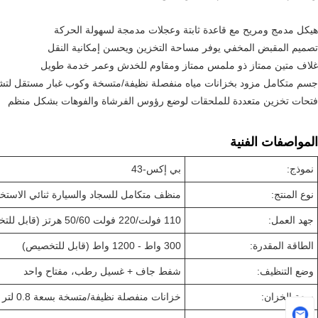
هيكل مدمج ومريح مع قاعدة ثابتة وعجلات مدمجة لسهولة الحركة
تصميم المقبض المخفي يوفر مساحة التخزين ويحسن إمكانية النقل
غلاف متين ممتاز ذو ملمس ممتاز ومقاوم للخدش وعمر خدمة طويل
جسم متكامل مزود بخزانات مياه منفصلة نظيفة/متسخة وكوب غبار مستقل لتش
فتحات تخزين متعددة للملحقات لوضع رؤوس الفرشاة والفوهات بشكل منظم
المواصفات الفنية
نموذج:
بي إكس-43
نوع المنتج:
منظف ​​متكامل للسجاد والسيارة ثنائي الاس
جهد العمل:
110 فولت/220 فولت 50/60 هرتز (قابل للتخصيص)
الطاقة المقدرة:
300 واط - 1200 واط (قابل للتخصيص)
وضع التنظيف:
شفط جاف + غسيل رطب، مفتاح واحد
سعة الخزان:
خزانات منفصلة نظيفة/متسخة بسعة 0.8 لتر و5 لتر؛ كوب غبار مستقل