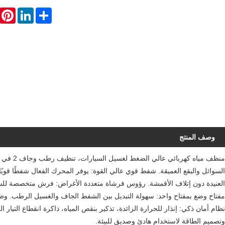
erest
LinkedIn
Share
وصف المنتج
السوائل والبقع العميقة. شفط قوي عالي القوة: يوفر المحرك الفعال شفطًا قويًا
العنيدة دون إتلاف الأقمشة. رؤوس فرشاة متعددة الأغراض: فرش متخصصة للسج
مفتاح وضع بمفتاح واحد: سهولة التبديل بين الشفط الجاف والغسيل الرطب. وظي
نظام أمان ذكي: إنذار للحرارة الزائدة، تذكير بنقص المياه، ذاكرة انقطاع التي
وتصميم الطاقة لاستخدام هادئ وصديق للبيئة.