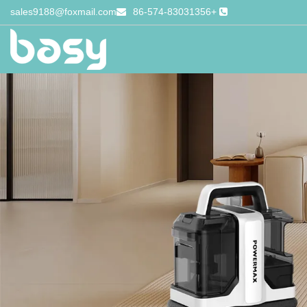
sales9188@foxmail.com
+86-574-83031356