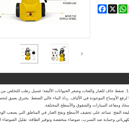
Facebook
WhatsApp
X
Pint
منظف ​​مياه كهربائي عالي الضغط لغسيل السيارات، تنظيف رطب وجاف 2 في 1: شفط جاف للغبار والفتات وشعر الحيوانات الأليفة؛ غسيل رطب لل
 لرفع الأوساخ الموجودة في الألياف. رذاذ الماء عالي الضغط: يخترق بعمق لتحط
اد ومقاعد السيارات والشقوق والأسطح المختلفة.
فة النفخ: تساعد على تجفيف الأسطح ونفخ الغبار في المناطق التي يصعب الوصو
ار الكهربائي وحماية ضد التسرب، ضوضاء منخفضة وتوفير الطاقة: تقليل الضوضاء ا