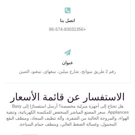
اتصل بنا
+86-574-83031356
عنوان
رقم 2 طريق ميوانج، شارع ميلين، نينغهاي، نينغبو، الصين
الاستفسار عن قائمة الأسعار
هل تحتاج إلى أجهزة منزلية مخصصة؟ أرسل استفسارًا إلى Basy
Appliances. سعر المصنع المباشر المنخفض للمكنسة الكهربائية، وتنقية
الهواء، والمروحة الخالية من الشفرة، وآلة تنظيف السجاد، ومنظف البقع
المحمول، وغسالة الضغط العالي، ومنظف حمام السباحة.