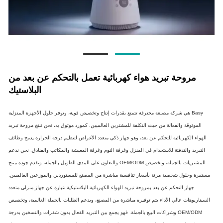
مروحة تبريد هواء كهربائية تعمل بالتحكم عن بعد من
البلاستيك
Basy هي شركة مصنعة محترفة تتمتع بقدرات إنتاج وتخصيص قوية، وتوفر حلول الأجهزة المنزلية
الموثوقة والفعالة من حيث التكلفة للمشترين العالميين. كمورد موثوق به، نحن ننتج مروحة تبريد
الهواء الكهربائية للتحكم عن بعد، وهو جهاز ذكي متعدد الأغراض لتنظيم درجة الحرارة يدمج وظائف
التبريد والتدفئة للاستخدام في المنزل وغرفة النوم وغرفة المعيشة والمكاتب والفنادق. نحن ندعم
المشتريات بالجملة، وتخصيص OEM/ODM والتعاون على المدى الطويل بالجملة، ونقدم جودة منتج
مستقرة وحلول شخصية مرنة بأسعار تنافسية مباشرة من المصنع للمستوردين والموزعين العالميين.
جهاز التحكم عن بعد بمروحة تبريد الهواء الكهربائية البلاستيكية عبارة عن جهاز منزلي متعدد
السيناريوهات عالي الأداء يتم توفيره مباشرة من المصنع، ويدعم الطلبات بالجملة العالمية، وتخصيص
OEM/ODM وشراكات البيع بالجملة. فهو يجمع بين التبريد الفعال بدون شفرات والتسخين بدرجة