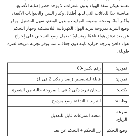
تعتمد هيكل منفذ الهواء بدون شفرات، لا يوجد خطر إصابة الأصابع،
مناسبة جدًا للعائلات التي لديها أطفال وكبار السن والحيوانات الأليفة،
وأكثر أمانًا وصحة. وظيفة التوقيت وتبديل الوضع، سهل التشغيل. يوفر
وضع التبريد بمروحة تبريد الهواء الكهربائية البلاستيكية وجهاز التحكم
عن بعد تدفق هواء ناعمًا ومتساويًا؛ يعمل وضع التسخين على إخراج
هواء دافئ بدرجة حرارة ثابتة دون جفاف، مما يوفر تجربة مريحة لفترة
طويلة.
نموذج:
رقم بكس-83
نموذج:
قابلة للتخصيص (إصدار ذكي 2 في 1)
يكتب:
سخان تبريد ذكي 2 في 1 بمروحة خالية من الشفرة
وظيفة:
التبريد + التدفئة وضع مزدوج
سرعة
متعدد السرعات قابل للتعديل
الرياح:
وضع التحكم:
زر التحكم + التحكم عن بعد