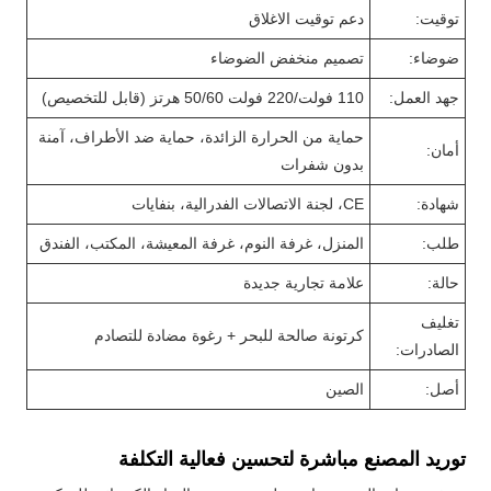
توقيت:
دعم توقيت الاغلاق
ضوضاء:
تصميم منخفض الضوضاء
جهد العمل:
110 فولت/220 فولت 50/60 هرتز (قابل للتخصيص)
حماية من الحرارة الزائدة، حماية ضد الأطراف، آمنة
أمان:
بدون شفرات
شهادة:
CE، لجنة الاتصالات الفدرالية، بنفايات
طلب:
المنزل، غرفة النوم، غرفة المعيشة، المكتب، الفندق
حالة:
علامة تجارية جديدة
تغليف
كرتونة صالحة للبحر + رغوة مضادة للتصادم
الصادرات:
أصل:
الصين
توريد المصنع مباشرة لتحسين فعالية التكلفة