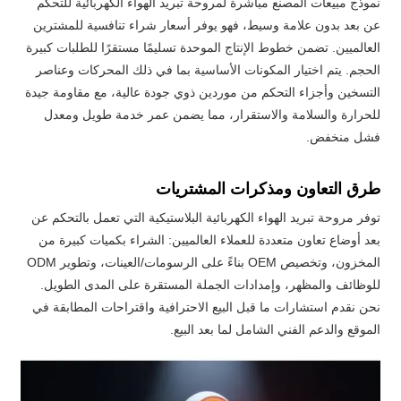
نموذج مبيعات المصنع مباشرة لمروحة تبريد الهواء الكهربائية للتحكم
عن بعد بدون علامة وسيط، فهو يوفر أسعار شراء تنافسية للمشترين
العالميين. تضمن خطوط الإنتاج الموحدة تسليمًا مستقرًا للطلبات كبيرة
الحجم. يتم اختيار المكونات الأساسية بما في ذلك المحركات وعناصر
التسخين وأجزاء التحكم من موردين ذوي جودة عالية، مع مقاومة جيدة
للحرارة والسلامة والاستقرار، مما يضمن عمر خدمة طويل ومعدل
فشل منخفض.
طرق التعاون ومذكرات المشتريات
توفر مروحة تبريد الهواء الكهربائية البلاستيكية التي تعمل بالتحكم عن
بعد أوضاع تعاون متعددة للعملاء العالميين: الشراء بكميات كبيرة من
المخزون، وتخصيص OEM بناءً على الرسومات/العينات، وتطوير ODM
للوظائف والمظهر، وإمدادات الجملة المستقرة على المدى الطويل.
نحن نقدم استشارات ما قبل البيع الاحترافية واقتراحات المطابقة في
الموقع والدعم الفني الشامل لما بعد البيع.