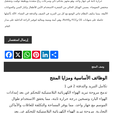
حرارة ثابتة في جهاز واحد، وهو مجهز بتحكم ذكي وسرعات رياح متعددة ووظيفة توقيت وتشغيل
منخفض الضوضاء. يضمن الهيكل الخالي من الشفرة الاستخدام الآمن للأطفال وكبار السن والحيوانات
الأليفة، بينما يتكيف النظام ثنائي الوضع مع كل من التبريد في الصيف والتدفئة في الشتاء. الآلة بأكملها
حاصلة على شهادات CE وFCC وRoHS، وهي آمنة ومتينة ومثالية لتوفير الراحة الداخلية على مدار
العام.
إرسال استفسار
Facebook
WhatsApp
X
Pinterest
LinkedIn
Share
وصف المنتج
الوظائف الأساسية ومزايا المنتج
تكامل التبريد والتدفئة 2 في 1
تدمج مروحة تبريد الهواء الكهربائية البلاستيكية للتحكم عن بعد إمدادات
الهواء البارد وتسخين درجة حرارة ثابتة، مما يحقق الاستخدام طوال
الموسم مع جهاز واحد، مما يوفر المساحة والتكلفة للعائلات والأماكن
التجارية. مروحة تبريد الهواء الكهربائية البلاستيكية للتحكم عن بعد